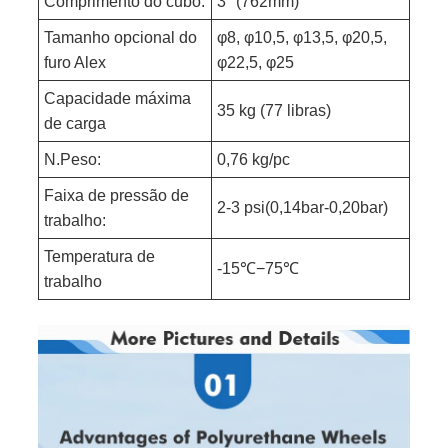
Comprimento do cubo:
3" (762mm)
Tamanho opcional do
φ8, φ10,5, φ13,5, φ20,5,
furo Alex
φ22,5, φ25
Capacidade máxima
35 kg (77 libras)
de carga
N.Peso:
0,76 kg/pc
Faixa de pressão de
2-3 psi(0,14bar-0,20bar)
trabalho:
Temperatura de
-15℃−75℃
trabalho